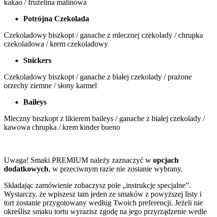
kakao / frużelina malinowa
Potrójna Czekolada
Czekoladowy biszkopt / ganache z mlecznej czekolady / chrupka
czekoladowa / krem czekoladowy
Snickers
Czekoladowy biszkopt / ganache z białej czekolady / prażone
orzechy ziemne / słony karmel
Baileys
Mleczny biszkopt z likierem baileys / ganache z białej czekolady /
kawowa chrupka / krem kinder bueno
Uwaga! Smaki PREMIUM należy zaznaczyć w
opcjach
dodatkowych
, w przeciwnym razie nie zostanie wybrany.
Składając zamówienie zobaczysz pole „instrukcje specjalne”.
Wystarczy, że wpiszesz tam jeden ze smaków z powyższej listy i
tort zostanie przygotowany według Twoich preferencji. Jeżeli nie
określisz smaku tortu wyrazisz zgodę na jego przyrządzenie wedle