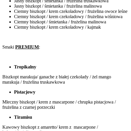
Jasny biszkopt / śmietanka / frużelina truskawkowa
Jasny biszkopt / śmietanka / frużelina malinowa
Ciemny biszkopt / krem czekoladowy / frużelina owoce leśne
Ciemny biszkopt / krem czekoladowy / frużelina wiśniowa
Ciemny biszkopt / śmietanka / frużelina malinowa
Ciemny biszkopt / krem czekoladowy / kajmak
Smaki
PREMIUM
:
Tropikalny
Biszkopt marakuja/ ganache z białej czekolady / żel mango
marakuja / frużelina truskawkowa
Pistacjowy
Mleczny biszkopt / krem z mascarpone / chrupka pistacjowa /
frużelina z czarnej porzeczki
Tiramisu
Kawowy biszkopt z amaretto/ krem z mascarpone /