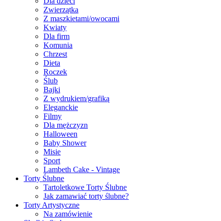
Dla dzieci
Zwierzątka
Z maszkietami/owocami
Kwiaty
Dla firm
Komunia
Chrzest
Dieta
Roczek
Ślub
Bajki
Z wydrukiem/grafiką
Eleganckie
Filmy
Dla mężczyzn
Halloween
Baby Shower
Misie
Sport
Lambeth Cake - Vintage
Torty Ślubne
Tartoletkowe Torty Ślubne
Jak zamawiać torty ślubne?
Torty Artystyczne
Na zamówienie