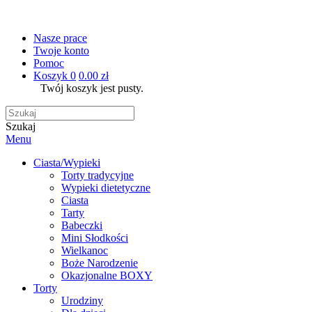
Nasze prace
Twoje konto
Pomoc
Koszyk
0
0.00 zł
Twój koszyk jest pusty.
Szukaj
Menu
Ciasta/Wypieki
Torty tradycyjne
Wypieki dietetyczne
Ciasta
Tarty
Babeczki
Mini Słodkości
Wielkanoc
Boże Narodzenie
Okazjonalne BOXY
Torty
Urodziny