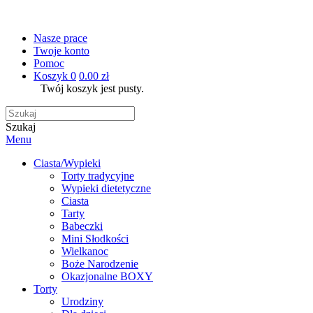
Nasze prace
Twoje konto
Pomoc
Koszyk
0
0.00 zł
Twój koszyk jest pusty.
Szukaj
Menu
Ciasta/Wypieki
Torty tradycyjne
Wypieki dietetyczne
Ciasta
Tarty
Babeczki
Mini Słodkości
Wielkanoc
Boże Narodzenie
Okazjonalne BOXY
Torty
Urodziny