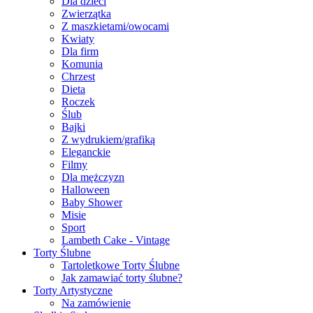
Dla dzieci
Zwierzątka
Z maszkietami/owocami
Kwiaty
Dla firm
Komunia
Chrzest
Dieta
Roczek
Ślub
Bajki
Z wydrukiem/grafiką
Eleganckie
Filmy
Dla mężczyzn
Halloween
Baby Shower
Misie
Sport
Lambeth Cake - Vintage
Torty Ślubne
Tartoletkowe Torty Ślubne
Jak zamawiać torty ślubne?
Torty Artystyczne
Na zamówienie