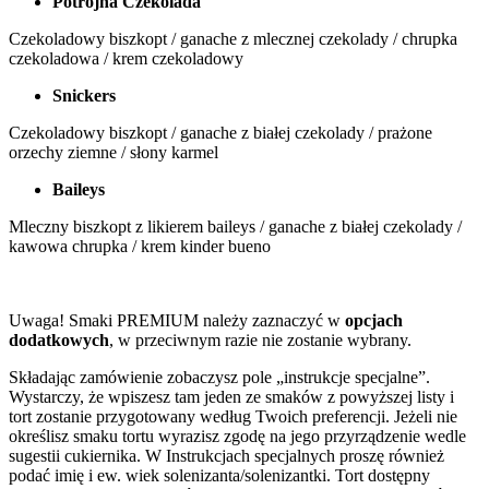
Potrójna Czekolada
Czekoladowy biszkopt / ganache z mlecznej czekolady / chrupka
czekoladowa / krem czekoladowy
Snickers
Czekoladowy biszkopt / ganache z białej czekolady / prażone
orzechy ziemne / słony karmel
Baileys
Mleczny biszkopt z likierem baileys / ganache z białej czekolady /
kawowa chrupka / krem kinder bueno
Uwaga! Smaki PREMIUM należy zaznaczyć w
opcjach
dodatkowych
, w przeciwnym razie nie zostanie wybrany.
Składając zamówienie zobaczysz pole „instrukcje specjalne”.
Wystarczy, że wpiszesz tam jeden ze smaków z powyższej listy i
tort zostanie przygotowany według Twoich preferencji. Jeżeli nie
określisz smaku tortu wyrazisz zgodę na jego przyrządzenie wedle
sugestii cukiernika. W Instrukcjach specjalnych proszę również
podać imię i ew. wiek solenizanta/solenizantki. Tort dostępny