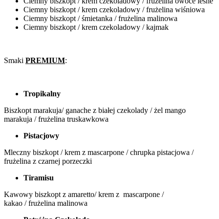
Ciemny biszkopt / krem czekoladowy / frużelina owoce leśne
Ciemny biszkopt / krem czekoladowy / frużelina wiśniowa
Ciemny biszkopt / śmietanka / frużelina malinowa
Ciemny biszkopt / krem czekoladowy / kajmak
Smaki
PREMIUM
:
Tropikalny
Biszkopt marakuja/ ganache z białej czekolady / żel mango
marakuja / frużelina truskawkowa
Pistacjowy
Mleczny biszkopt / krem z mascarpone / chrupka pistacjowa /
frużelina z czarnej porzeczki
Tiramisu
Kawowy biszkopt z amaretto/ krem z mascarpone /
kakao / frużelina malinowa