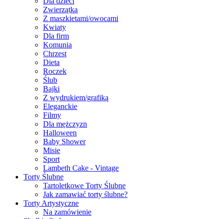
Dla dzieci
Zwierzątka
Z maszkietami/owocami
Kwiaty
Dla firm
Komunia
Chrzest
Dieta
Roczek
Ślub
Bajki
Z wydrukiem/grafiką
Eleganckie
Filmy
Dla mężczyzn
Halloween
Baby Shower
Misie
Sport
Lambeth Cake - Vintage
Torty Ślubne
Tartoletkowe Torty Ślubne
Jak zamawiać torty ślubne?
Torty Artystyczne
Na zamówienie