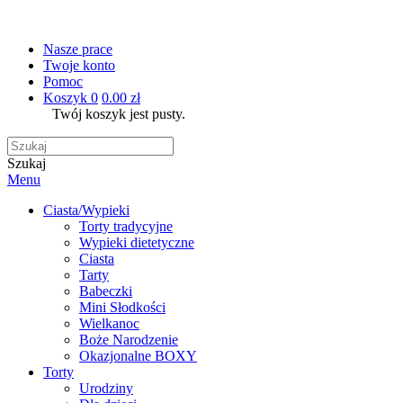
Nasze prace
Twoje konto
Pomoc
Koszyk
0
0.00 zł
Twój koszyk jest pusty.
Szukaj
Menu
Ciasta/Wypieki
Torty tradycyjne
Wypieki dietetyczne
Ciasta
Tarty
Babeczki
Mini Słodkości
Wielkanoc
Boże Narodzenie
Okazjonalne BOXY
Torty
Urodziny