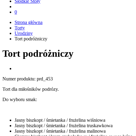
Słodkie Stoły
0
Strona główna
Torty
Urodziny
Tort podróżniczy
Tort podróżniczy
Numer produktu:
prd_453
Tort dla miłośników podrózy.
Do wyboru smak:
Jasny biszkopt / śmietanka / frużelina wiśniowa
Jasny biszkopt / śmietanka / frużelina truskawkowa
Jasny biszkopt / śmietanka / frużelina malinowa