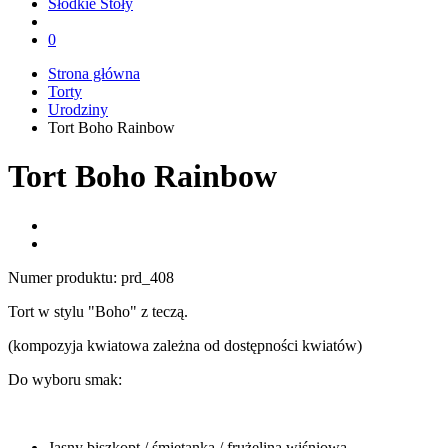
Słodkie Stoły
0
Strona główna
Torty
Urodziny
Tort Boho Rainbow
Tort Boho Rainbow
Numer produktu:
prd_408
Tort w stylu "Boho" z teczą.
(kompozyja kwiatowa zależna od dostępności kwiatów)
Do wyboru smak:
Jasny biszkopt / śmietanka / frużelina wiśniowa