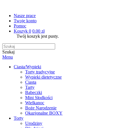
Nasze prace
Twoje konto
Pomoc
Koszyk
0
0.00 zł
Twój koszyk jest pusty.
Szukaj
Menu
Ciasta/Wypieki
Torty tradycyjne
Wypieki dietetyczne
Ciasta
Tarty
Babeczki
Mini Słodkości
Wielkanoc
Boże Narodzenie
Okazjonalne BOXY
Torty
Urodziny