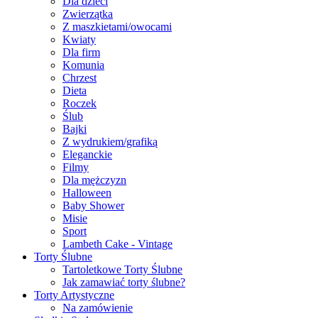
Dla dzieci
Zwierzątka
Z maszkietami/owocami
Kwiaty
Dla firm
Komunia
Chrzest
Dieta
Roczek
Ślub
Bajki
Z wydrukiem/grafiką
Eleganckie
Filmy
Dla mężczyzn
Halloween
Baby Shower
Misie
Sport
Lambeth Cake - Vintage
Torty Ślubne
Tartoletkowe Torty Ślubne
Jak zamawiać torty ślubne?
Torty Artystyczne
Na zamówienie