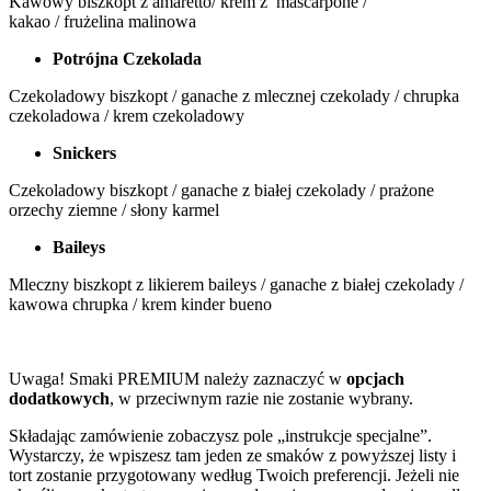
Kawowy biszkopt z amaretto/ krem z mascarpone /
kakao / frużelina malinowa
Potrójna Czekolada
Czekoladowy biszkopt / ganache z mlecznej czekolady / chrupka
czekoladowa / krem czekoladowy
Snickers
Czekoladowy biszkopt / ganache z białej czekolady / prażone
orzechy ziemne / słony karmel
Baileys
Mleczny biszkopt z likierem baileys / ganache z białej czekolady /
kawowa chrupka / krem kinder bueno
Uwaga! Smaki PREMIUM należy zaznaczyć w
opcjach
dodatkowych
, w przeciwnym razie nie zostanie wybrany.
Składając zamówienie zobaczysz pole „instrukcje specjalne”.
Wystarczy, że wpiszesz tam jeden ze smaków z powyższej listy i
tort zostanie przygotowany według Twoich preferencji. Jeżeli nie