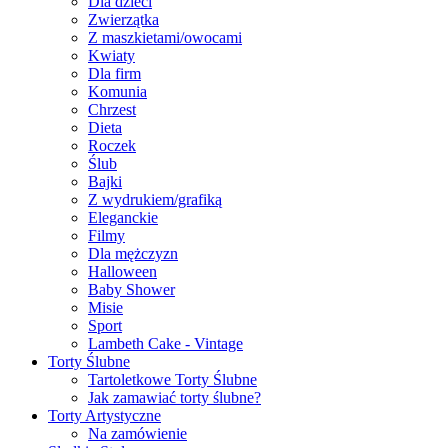
Dla dzieci
Zwierzątka
Z maszkietami/owocami
Kwiaty
Dla firm
Komunia
Chrzest
Dieta
Roczek
Ślub
Bajki
Z wydrukiem/grafiką
Eleganckie
Filmy
Dla mężczyzn
Halloween
Baby Shower
Misie
Sport
Lambeth Cake - Vintage
Torty Ślubne
Tartoletkowe Torty Ślubne
Jak zamawiać torty ślubne?
Torty Artystyczne
Na zamówienie