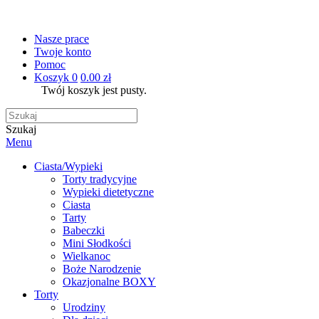
Nasze prace
Twoje konto
Pomoc
Koszyk
0
0.00 zł
Twój koszyk jest pusty.
Szukaj
Menu
Ciasta/Wypieki
Torty tradycyjne
Wypieki dietetyczne
Ciasta
Tarty
Babeczki
Mini Słodkości
Wielkanoc
Boże Narodzenie
Okazjonalne BOXY
Torty
Urodziny