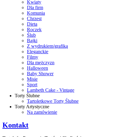
Kwiaty
Dla firm
Komunia
Chrzest
Dieta
Roczek
Ślub
Bajki
Z wydrukiem/grafiką
Eleganckie
Filmy
Dla mężczyzn
Halloween
Baby Shower
Misie
Sport
Lambeth Cake - Vintage
Torty Ślubne
Tartoletkowe Torty Ślubne
Torty Artystyczne
Na zamówienie
Kontakt