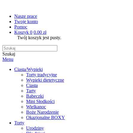
Nasze prace
Twoje konto
Pomoc
Koszyk
0
0.00 zł
Twój koszyk jest pusty.
Szukaj
Menu
Ciasta/Wypieki
Torty tradycyjne
Wypieki dietetyczne
Ciasta
Tarty
Babeczki
Mini Słodkości
Wielkanoc
Boże Narodzenie
Okazjonalne BOXY
Torty
Urodziny