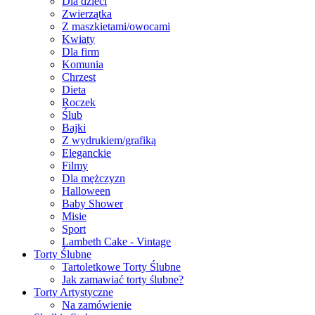
Dla dzieci
Zwierzątka
Z maszkietami/owocami
Kwiaty
Dla firm
Komunia
Chrzest
Dieta
Roczek
Ślub
Bajki
Z wydrukiem/grafiką
Eleganckie
Filmy
Dla mężczyzn
Halloween
Baby Shower
Misie
Sport
Lambeth Cake - Vintage
Torty Ślubne
Tartoletkowe Torty Ślubne
Jak zamawiać torty ślubne?
Torty Artystyczne
Na zamówienie