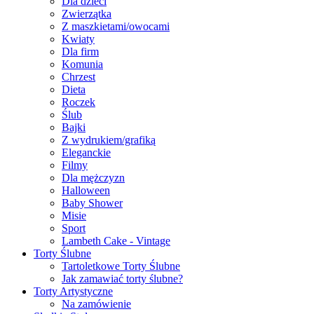
Dla dzieci
Zwierzątka
Z maszkietami/owocami
Kwiaty
Dla firm
Komunia
Chrzest
Dieta
Roczek
Ślub
Bajki
Z wydrukiem/grafiką
Eleganckie
Filmy
Dla mężczyzn
Halloween
Baby Shower
Misie
Sport
Lambeth Cake - Vintage
Torty Ślubne
Tartoletkowe Torty Ślubne
Jak zamawiać torty ślubne?
Torty Artystyczne
Na zamówienie