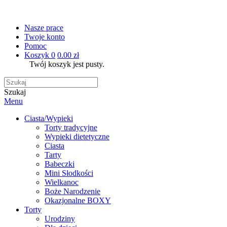
Nasze prace
Twoje konto
Pomoc
Koszyk
0
0.00 zł
Twój koszyk jest pusty.
Szukaj
Menu
Ciasta/Wypieki
Torty tradycyjne
Wypieki dietetyczne
Ciasta
Tarty
Babeczki
Mini Słodkości
Wielkanoc
Boże Narodzenie
Okazjonalne BOXY
Torty
Urodziny