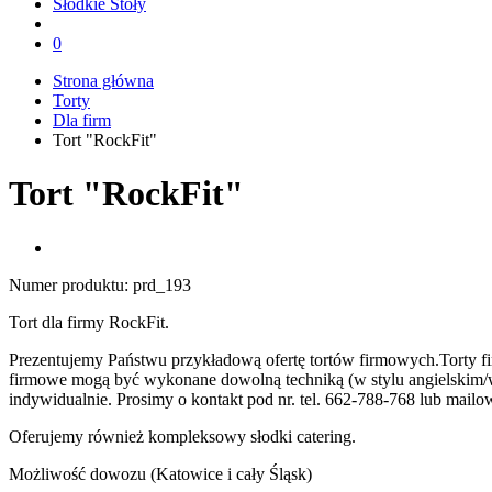
Słodkie Stoły
0
Strona główna
Torty
Dla firm
Tort "RockFit"
Tort "RockFit"
Numer produktu:
prd_193
Tort dla firmy RockFit.
Prezentujemy Państwu przykładową ofertę tortów firmowych.Torty 
firmowe mogą być wykonane dowolną techniką (w stylu angielskim/w ma
indywidualnie. Prosimy o kontakt pod nr. tel. 662-788-768 lub mail
Oferujemy również kompleksowy słodki catering.
Możliwość dowozu (Katowice i cały Śląsk)