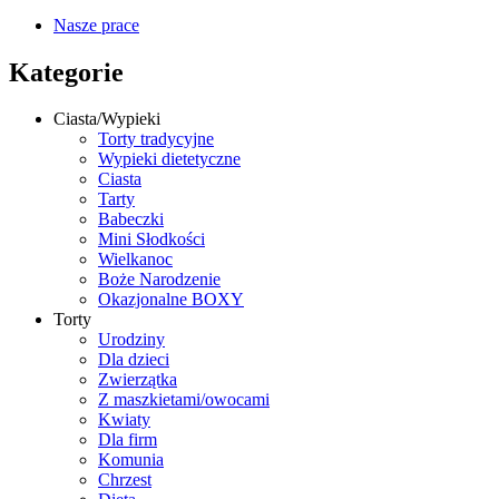
Nasze prace
Kategorie
Ciasta/Wypieki
Torty tradycyjne
Wypieki dietetyczne
Ciasta
Tarty
Babeczki
Mini Słodkości
Wielkanoc
Boże Narodzenie
Okazjonalne BOXY
Torty
Urodziny
Dla dzieci
Zwierzątka
Z maszkietami/owocami
Kwiaty
Dla firm
Komunia
Chrzest