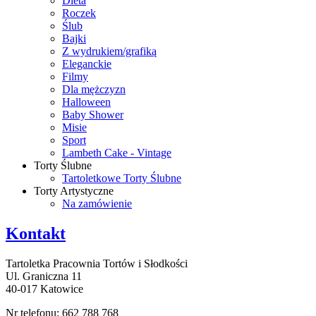
Dieta
Roczek
Ślub
Bajki
Z wydrukiem/grafiką
Eleganckie
Filmy
Dla mężczyzn
Halloween
Baby Shower
Misie
Sport
Lambeth Cake - Vintage
Torty Ślubne
Tartoletkowe Torty Ślubne
Torty Artystyczne
Na zamówienie
Kontakt
Tartoletka Pracownia Tortów i Słodkości
Ul. Graniczna 11
40-017 Katowice
Nr telefonu: 662 788 768